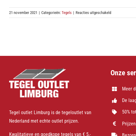
voor
21 november 2021
|
Categorieën:
Tegels
|
Reacties uitgeschakeld
Wat
is
rectificeren,
RTT
of
RETT?
Onze ser
Meer d
De laag
50% tot
Tegel outlet Limburg is de tegeloutlet van
Nederland met echte outlet prijzen.
Prijzen
Kwalitatieve en goedkope tegels van € 5,-
Bezorg