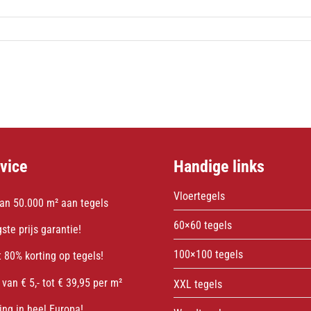
vice
Handige links
Vloertegels
an 50.000 m² aan tegels
60×60 tegels
ste prijs garantie!
100×100 tegels
 80% korting op tegels!
 van € 5,- tot € 39,95 per m²
XXL tegels
ing in heel Europa!