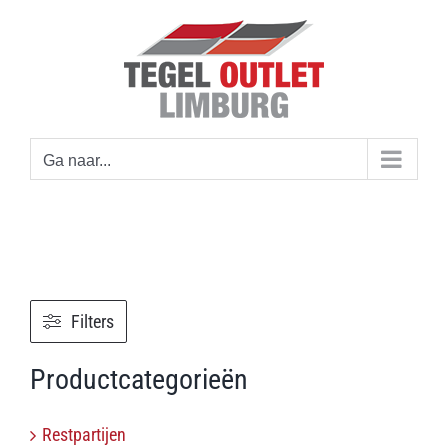
Ga
naar
inhoud
Ga naar...
Filters
Productcategorieën
Restpartijen