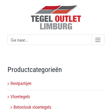
Ga
naar
inhoud
Ga naar...
Productcategorieën
Restpartijen
Vloertegels
Betonlook vloertegels