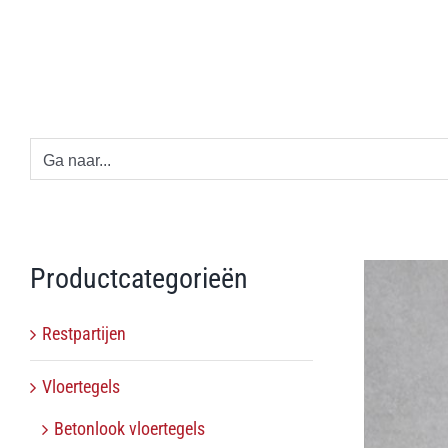
Ga
naar
inhoud
Ga naar...
Productcategorieën
Restpartijen
Vloertegels
Betonlook vloertegels