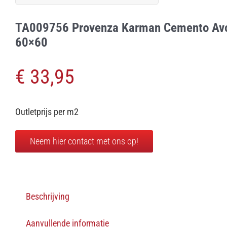
naar:
TA009756 Provenza Karman Cemento Avo
60×60
€
33,95
Outletprijs per m2
Neem hier contact met ons op!
Beschrijving
Aanvullende informatie