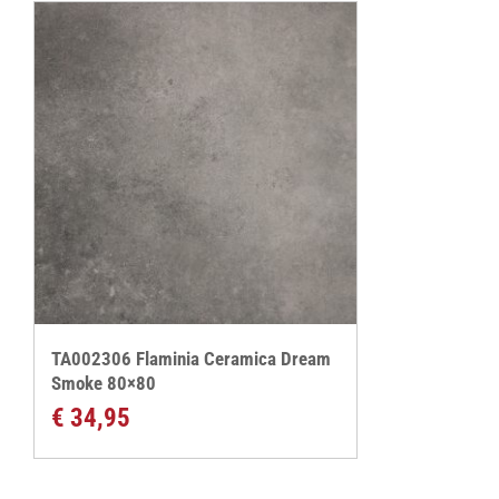
€ 2
TA002306 Flaminia Ceramica Dream
Smoke 80×80
€
34,95