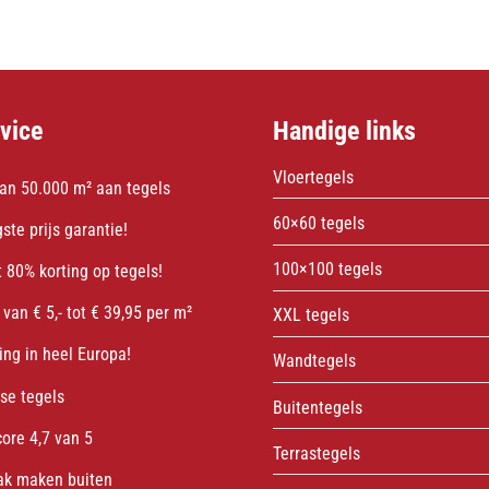
vice
Handige links
Vloertegels
an 50.000 m² aan tegels
60×60 tegels
ste prijs garantie!
100×100 tegels
 80% korting op tegels!
 van € 5,- tot € 39,95 per m²
XXL tegels
ing in heel Europa!
Wandtegels
sse tegels
Buitentegels
core 4,7 van 5
Terrastegels
ak maken buiten