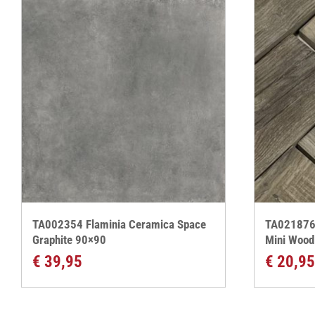
TA002354 Flaminia Ceramica Space
TA021876 
Graphite 90×90
Mini Wood
€
39,95
€
20,95