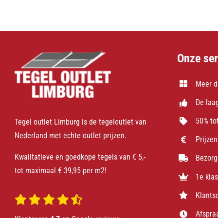
€ 29,95.
€ 22,95.
Onze ser
Meer d
De laag
50% tot
Tegel outlet Limburg is de tegeloutlet van
Nederland met echte outlet prijzen.
Prijzen
Kwalitatieve en goedkope tegels van € 5,-
Bezorg
tot maximaal € 39,95 per m2!
1e kla
Klants
Afspra