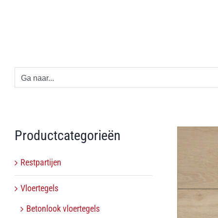
Ga
naar
inhoud
Ga naar...
Productcategorieën
Restpartijen
Vloertegels
Betonlook vloertegels