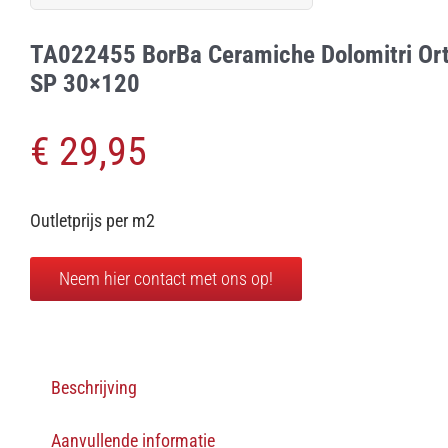
naar:
TA022455 BorBa Ceramiche Dolomitri Ort
SP 30×120
€
29,95
Outletprijs per m2
Neem hier contact met ons op!
Beschrijving
Aanvullende informatie