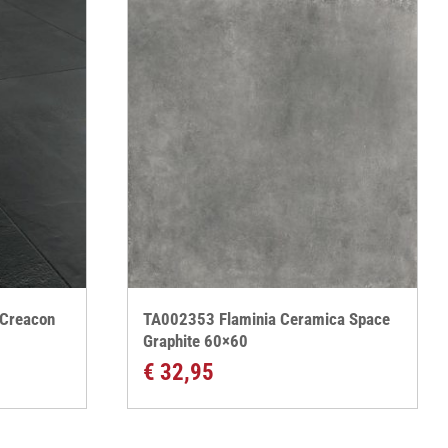
 Creacon
TA002353 Flaminia Ceramica Space
Graphite 60×60
€
32,95