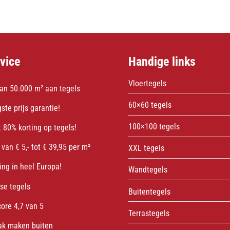
vice
Handige links
Vloertegels
an 50.000 m² aan tegels
60×60 tegels
ste prijs garantie!
100×100 tegels
 80% korting op tegels!
 van € 5,- tot € 39,95 per m²
XXL tegels
ing in heel Europa!
Wandtegels
sse tegels
Buitentegels
core 4,7 van 5
Terrastegels
ak maken buiten