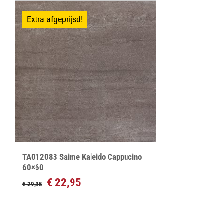
Extra afgeprijsd!
TA012083 Saime Kaleido Cappucino
60×60
Oorspronkelijke
Huidige
€
22,95
€
29,95
prijs
prijs
was:
is: