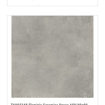
prijs
prijs
was:
is:
€ 29,95.
€ 24,95.