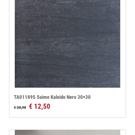
TA011895 Saime Kaleido Nero 30×30
Oorspronkelijke
Huidige
€
12,50
€
23,95
prijs
prijs
was:
is:
€ 23,95.
€ 12,50.