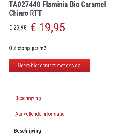
TA027440 Flaminia Bio Caramel
Chiaro RTT
€
19,95
€
29,95
Oorspronkelijke
Huidige
prijs
prijs
Outletprijs per m2
was:
is:
Neem hier contact met ons op!
€ 29,95.
€ 19,95.
Beschrijving
Aanvullende informatie
Beschrijving