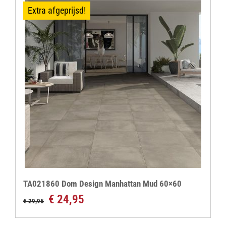
Extra afgeprijsd!
TA021860 Dom Design Manhattan Mud 60×60
Oorspronkelijke
Huidige
€
24,95
€
29,95
prijs
prijs