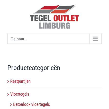
Ga
naar
inhoud
Ga naar...
Productcategorieën
Restpartijen
Vloertegels
Betonlook vloertegels