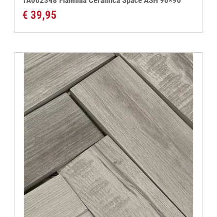
TA002348 Flaminia Ceramica Space ASH 90×90
€
39,95