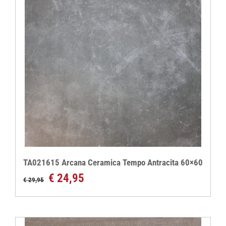
TA021615 Arcana Ceramica Tempo Antracita 60×60
Oorspronkelijke
Huidige
€
24,95
€
29,95
prijs
prijs
was:
is:
€ 29,95.
€ 24,95.