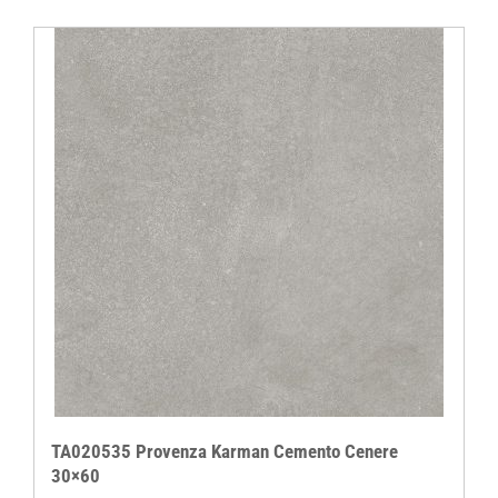
was:
is:
€ 29,95.
€ 22,95.
TA020535 Provenza Karman Cemento Cenere
30×60