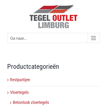
Ga
naar
inhoud
Ga naar...
Productcategorieën
Restpartijen
Vloertegels
Betonlook vloertegels