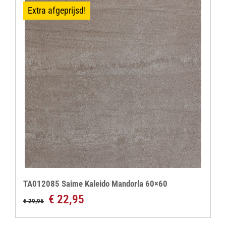
Extra afgeprijsd!
TA012085 Saime Kaleido Mandorla 60×60
Oorspronkelijke
Huidige
€
22,95
€
29,95
prijs
prijs