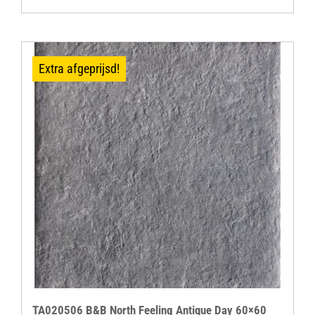
Extra afgeprijsd!
TA020506 B&B North Feeling Antique Day 60×60