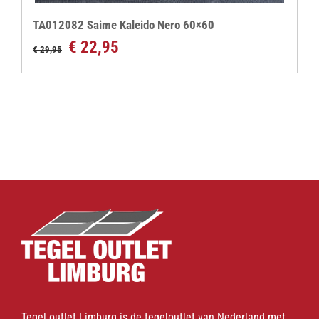
TA012082 Saime Kaleido Nero 60×60
Oorspronkelijke
Huidige
€
22,95
€
29,95
prijs
prijs
was:
is:
€ 29,95.
€ 22,95.
Tegel outlet Limburg is de tegeloutlet van Nederland met