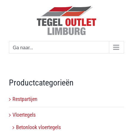
Ga
naar
inhoud
Ga naar...
Productcategorieën
Restpartijen
Vloertegels
Betonlook vloertegels