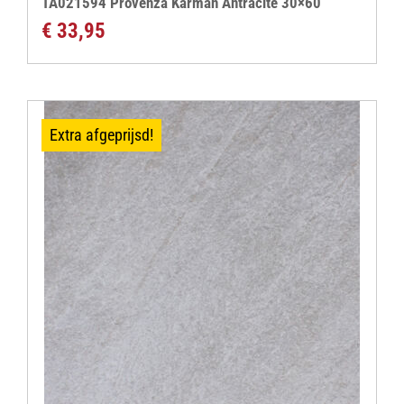
TA021594 Provenza Karman Antracite 30×60
€
33,95
Extra afgeprijsd!