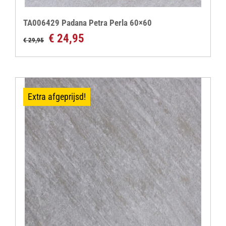
TA006429 Padana Petra Perla 60×60
Oorspronkelijke
Huidige
€
24,95
€
29,95
prijs
prijs
was:
is:
€ 29,95.
€ 24,95.
Extra afgeprijsd!