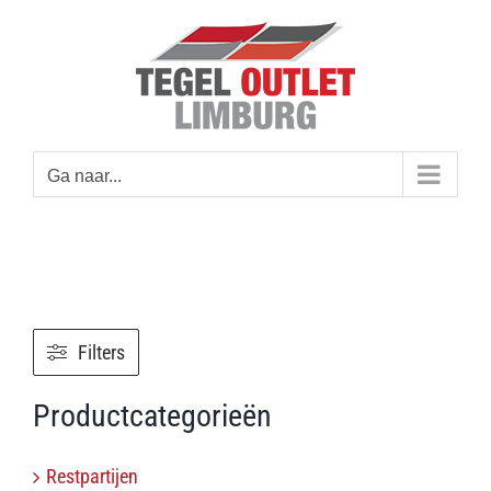
Ga
naar
inhoud
Ga naar...
Filters
Productcategorieën
Restpartijen