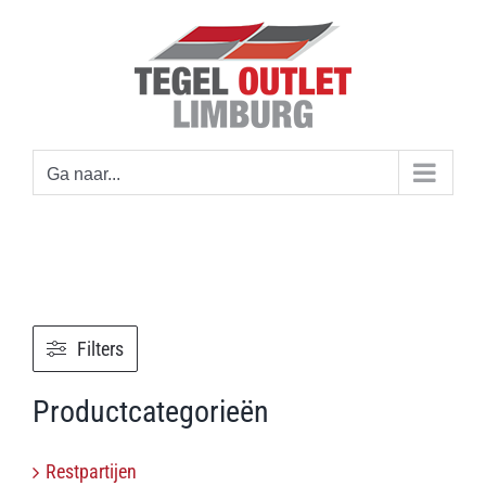
Ga
naar
inhoud
Ga naar...
Filters
Productcategorieën
Restpartijen