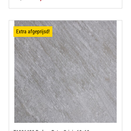
prijs
prijs
was:
is:
€ 29,95.
€ 24,95.
Extra afgeprijsd!