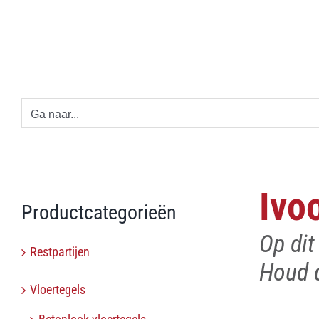
Ga
naar
inhoud
Ga naar...
Ivo
Productcategorieën
Op di
Restpartijen
Houd d
Vloertegels