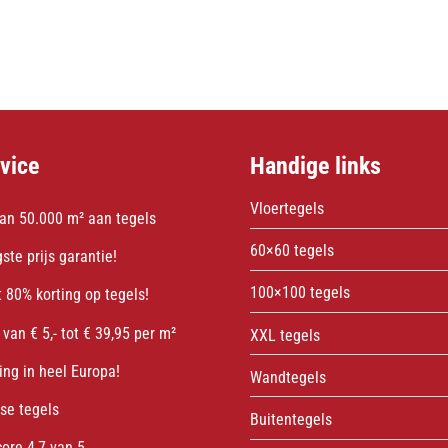
vice
Handige links
Vloertegels
an 50.000 m² aan tegels
60×60 tegels
ste prijs garantie!
100×100 tegels
 80% korting op tegels!
 van € 5,- tot € 39,95 per m²
XXL tegels
ing in heel Europa!
Wandtegels
sse tegels
Buitentegels
core 4,7 van 5