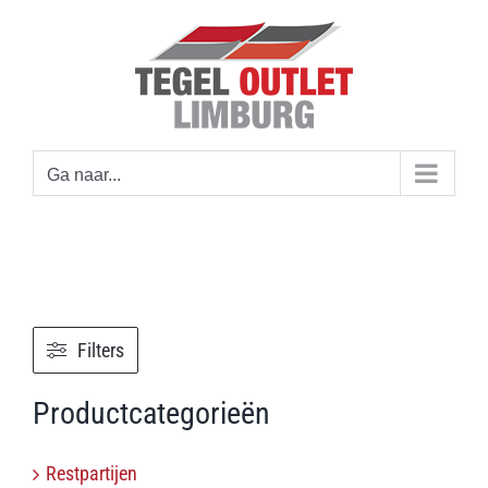
Ga
naar
inhoud
Ga naar...
Filters
Productcategorieën
Restpartijen