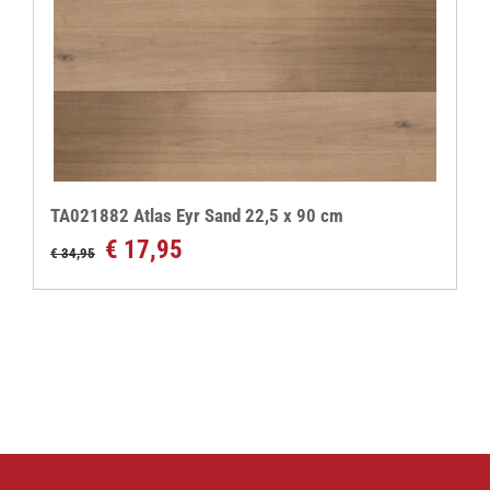
TA021882 Atlas Eyr Sand 22,5 x 90 cm
Oorspronkelijke
Huidige
€
17,95
€
34,95
prijs
prijs
was:
is:
€ 34,95.
€ 17,95.