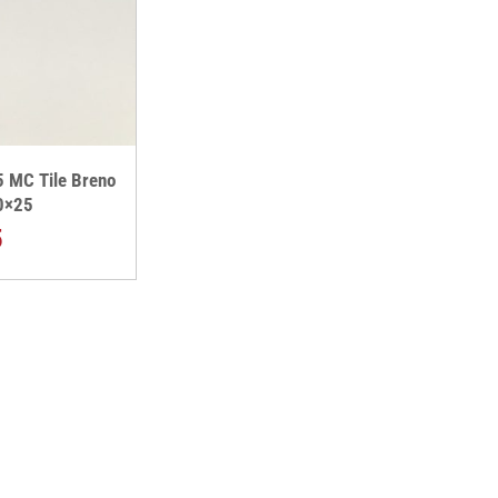
 MC Tile Breno
0×25
5