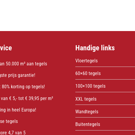
vice
Handige links
Vloertegels
an 50.000 m² aan tegels
60×60 tegels
ste prijs garantie!
100×100 tegels
 80% korting op tegels!
 van € 5,- tot € 39,95 per m²
XXL tegels
ing in heel Europa!
Wandtegels
sse tegels
Buitentegels
core 4,7 van 5