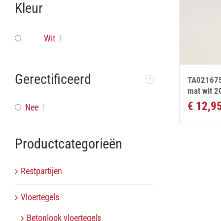
Kleur
Wit
1
Gerectificeerd
TA021675
mat wit 2
€
12,9
Nee
1
Productcategorieën
Restpartijen
Vloertegels
Betonlook vloertegels