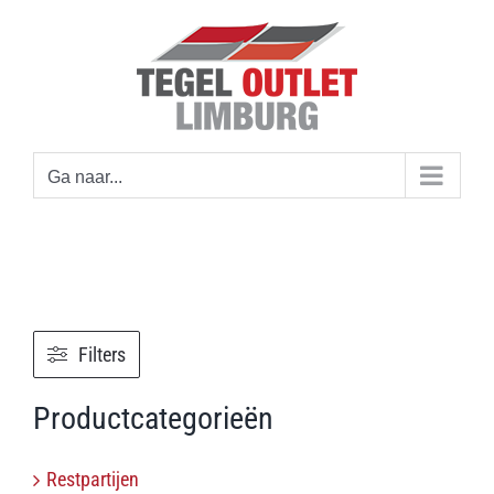
Ga
naar
inhoud
Ga naar...
Filters
Productcategorieën
Restpartijen