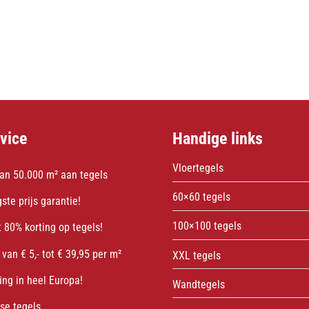
vice
Handige links
Vloertegels
an 50.000 m² aan tegels
60×60 tegels
ste prijs garantie!
100×100 tegels
 80% korting op tegels!
 van € 5,- tot € 39,95 per m²
XXL tegels
ing in heel Europa!
Wandtegels
sse tegels