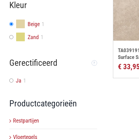
Kleur
Beige
1
Zand
1
TA039191
Surface 
Gerectificeerd
€
33,9
Ja
1
Productcategorieën
Restpartijen
Vloertegels