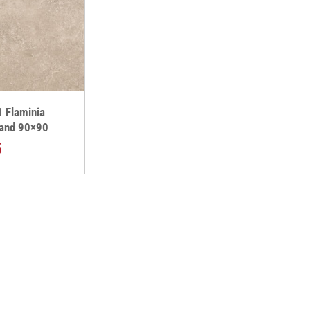
 Flaminia
Sand 90×90
5