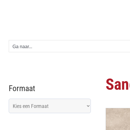
Ga
naar
inhoud
Ga naar...
San
Formaat