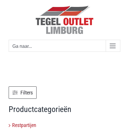
Ga
naar
inhoud
Ga naar...
Filters
Productcategorieën
Restpartijen