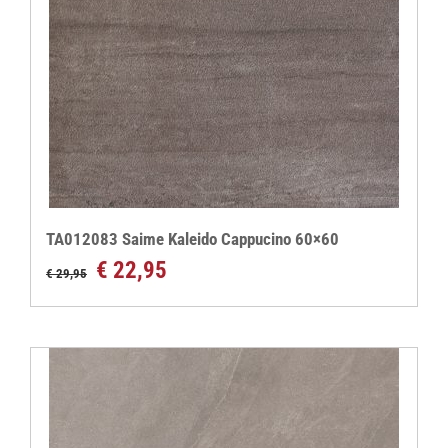
TA012083 Saime Kaleido Cappucino 60×60
Oorspronkelijke
Huidige
€
22,95
€
29,95
prijs
prijs
was:
is:
€ 29,95.
€ 22,95.