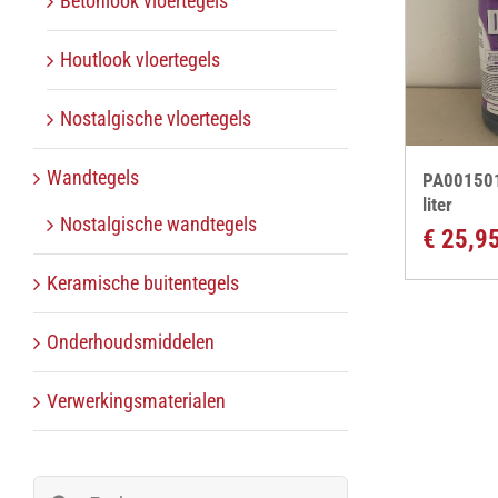
Betonlook vloertegels
Houtlook vloertegels
Nostalgische vloertegels
Wandtegels
PA001501 
liter
Nostalgische wandtegels
€
25,9
Keramische buitentegels
Onderhoudsmiddelen
Verwerkingsmaterialen
Zoeken