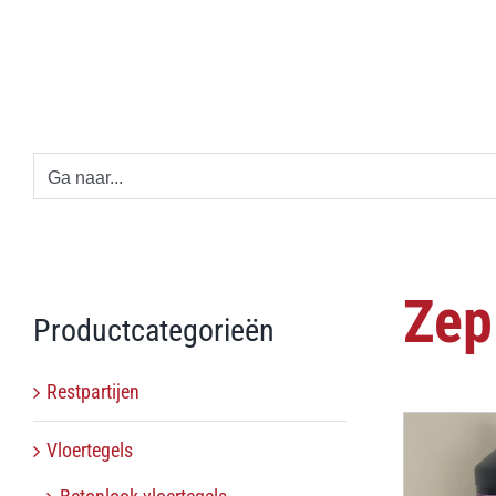
Ga
naar
inhoud
Ga naar...
Zep
Productcategorieën
Restpartijen
Vloertegels