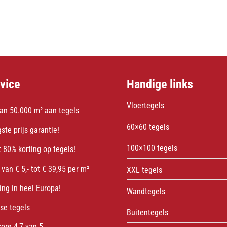
vice
Handige links
Vloertegels
an 50.000 m² aan tegels
60×60 tegels
ste prijs garantie!
100×100 tegels
 80% korting op tegels!
 van € 5,- tot € 39,95 per m²
XXL tegels
ing in heel Europa!
Wandtegels
sse tegels
Buitentegels
core 4,7 van 5