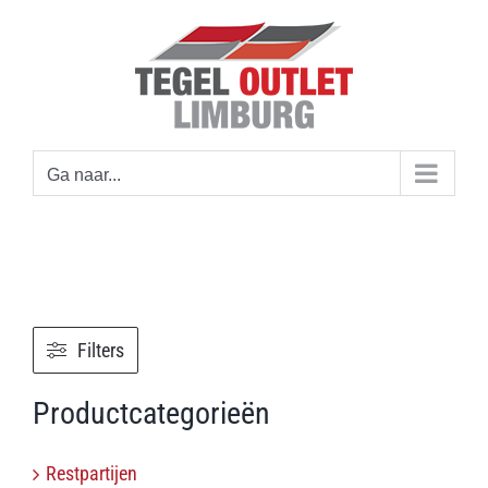
Ga
naar
inhoud
Ga naar...
Filters
Productcategorieën
Restpartijen