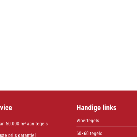
vice
Handige links
Vloertegels
an 50.000 m² aan tegels
60×60 tegels
ste prijs garantie!