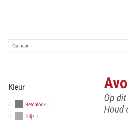
Ga
naar
inhoud
Ga naar...
Avo
Kleur
Op di
Betonlook
1
Houd d
Grijs
1