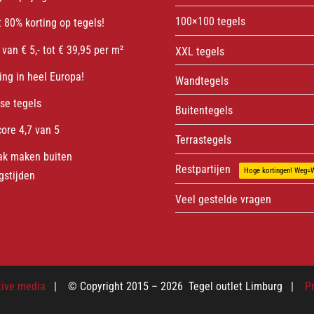
100×100 tegels
 80% korting op tegels!
 van € 5,- tot € 39,95 per m²
XXL tegels
ing in heel Europa!
Wandtegels
sse tegels
Buitentegels
core 4,7 van 5
Terrastegels
ak maken buiten
Restpartijen
Hoge kortingen! Weg=
gstijden
Veel gestelde vragen
tive media
| © Copyright 2015 –
2026 Tegel outlet Limburg |
P