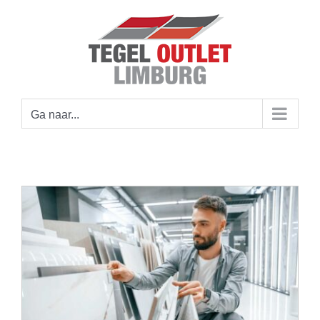
Ga
naar
inhoud
Ga naar...