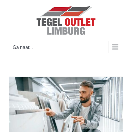
Ga
naar
inhoud
Ga naar...