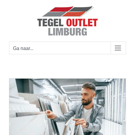
Ga
naar
inhoud
Ga naar...