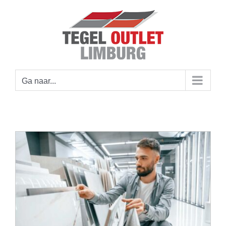
Ga
naar
inhoud
Ga naar...